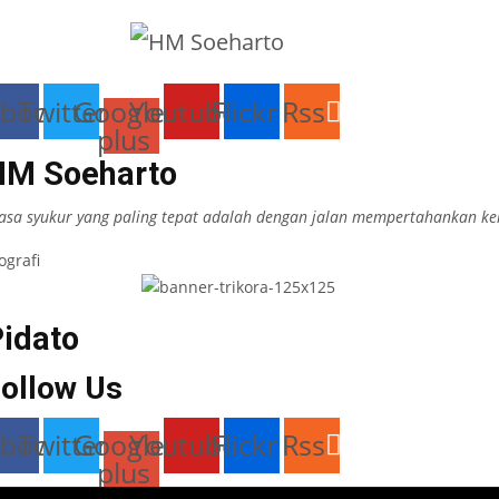
ebook
Twitter
Google-
Youtube
Flickr
Rss
plus
HM Soeharto
asa syukur yang paling tepat adalah dengan jalan mempertahankan k
ografi
idato
ollow Us
ebook
Twitter
Google-
Youtube
Flickr
Rss
plus