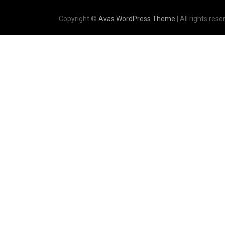
Copyright ©
Avas WordPress Theme
| All rights rese