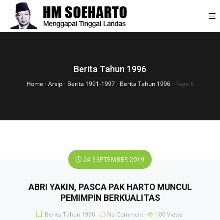
Berita Tahun 1996
Home
›
Arsip
›
Berita 1991-1997
›
Berita Tahun 1996
›
Page 6
24 SEPTEMBER 2019
ABRI YAKIN, PASCA PAK HARTO MUNCUL
PEMIMPIN BERKUALITAS
Berita Tahun 1996
No Comment
100
Views