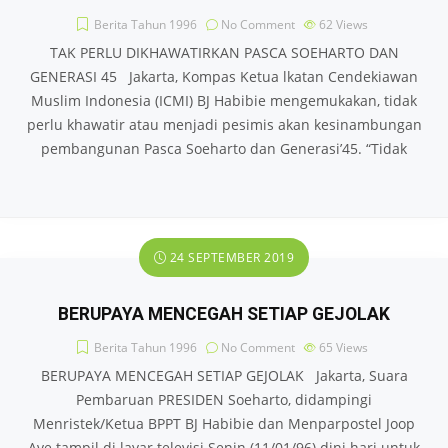
Berita Tahun 1996
No Comment
62
Views
TAK PERLU DIKHAWATIRKAN PASCA SOEHARTO DAN
GENERASI 45 Jakarta, Kompas Ketua lkatan Cendekiawan
Muslim Indonesia (ICMI) BJ Habibie mengemukakan, tidak
perlu khawatir atau menjadi pesimis akan kesinambungan
pembangunan Pasca Soeharto dan Generasi’45. “Tidak
24 SEPTEMBER 2019
BERUPAYA MENCEGAH SETIAP GEJOLAK
Berita Tahun 1996
No Comment
65
Views
BERUPAYA MENCEGAH SETIAP GEJOLAK Jakarta, Suara
Pembaruan PRESIDEN Soeharto, didampingi
Menristek/Ketua BPPT BJ Habibie dan Menparpostel Joop
Ave tampil di layar televisi Senin (11/01/96) dini hari untuk