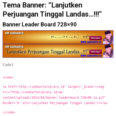
Tema Banner: “Lanjutken
Perjuangan Tinggal Landas…!!!”
Banner Leader Board 728×90
Code1:
<code>
<a href="http://soehartolibrary.id" target="_blank"><img
src="http://soehartolibrary.id/wp-
content/uploads/2014/04/banner-leaderboard-728x90-1a.gif"
border="0" alt="Lanjutken Perjuangan Tinggal Landas"/></a>
</code>