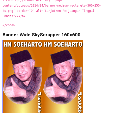
src="http://soehartolibrary.id/wp-
content/uploads/2014/04/banner-medium-rectangle-300x250-
4s.png" border="0" alt="Lanjutken Perjuangan Tinggal
Landas"/></a>
</code>
Banner Wide SkyScrapper 160x600