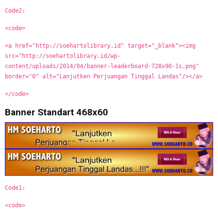
Code2:
<code>
<a href="http://soehartolibrary.id" target="_blank"><img
src="http://soehartolibrary.id/wp-
content/uploads/2014/04/banner-leaderboard-728x90-1s.png"
border="0" alt="Lanjutken Perjuangan Tinggal Landas"/></a>
</code>
Banner Standart 468x60
Code1:
<code>