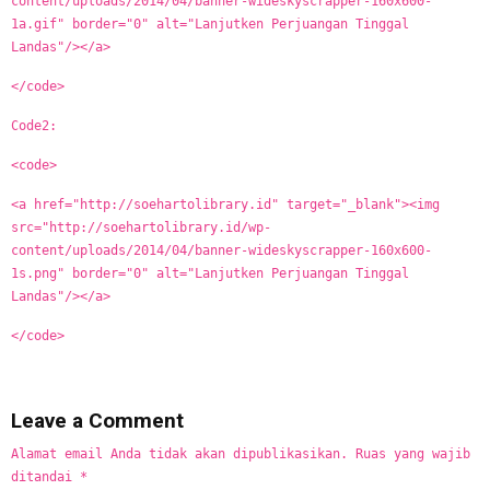
content/uploads/2014/04/banner-wideskyscrapper-160x600-
1a.gif" border="0" alt="Lanjutken Perjuangan Tinggal
Landas"/></a>
</code>
Code2:
<code>
<a href="http://soehartolibrary.id" target="_blank"><img
src="http://soehartolibrary.id/wp-
content/uploads/2014/04/banner-wideskyscrapper-160x600-
1s.png" border="0" alt="Lanjutken Perjuangan Tinggal
Landas"/></a>
</code>
Leave a Comment
Alamat email Anda tidak akan dipublikasikan.
Ruas yang wajib
ditandai
*