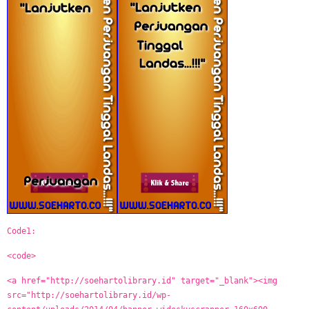
Code1:
<code>
<a href="http://soehartolibrary.id" target="_blank"><img
src="http://soehartolibrary.id/wp-