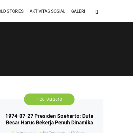
LD STORIES
AKTIVITAS SOSIAL
GALERI
26 JULI 2013
1974-07-27 Presiden Soeharto: Duta
Besar Harus Bekerja Penuh Dinamika
Internasional
No Comment
85
Views