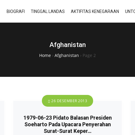
BIOGRAFI
TINGGAL LANDAS
AKTIFITAS KENEGARAAN
UNTO
Afghanistan
Home
›
Afghanistan
›
Page 2
26 DESEMBER 2013
1979-06-23 Pidato Balasan Presiden
Soeharto Pada Upacara Penyerahan
Surat-Surat Keper…