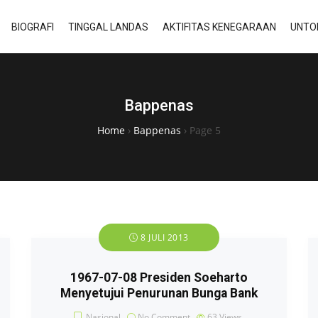
BIOGRAFI
TINGGAL LANDAS
AKTIFITAS KENEGARAAN
UNTO
Bappenas
Home
›
Bappenas
›
Page 5
8 JULI 2013
1967-07-08 Presiden Soeharto
Menyetujui Penurunan Bunga Bank
Nasional
No Comment
63
Views