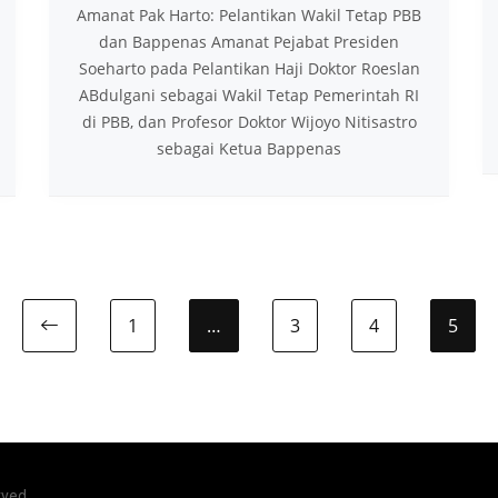
Amanat Pak Harto: Pelantikan Wakil Tetap PBB
dan Bappenas Amanat Pejabat Presiden
Soeharto pada Pelantikan Haji Doktor Roeslan
ABdulgani sebagai Wakil Tetap Pemerintah RI
di PBB, dan Profesor Doktor Wijoyo Nitisastro
sebagai Ketua Bappenas
1
…
3
4
5
Previous page
rved.