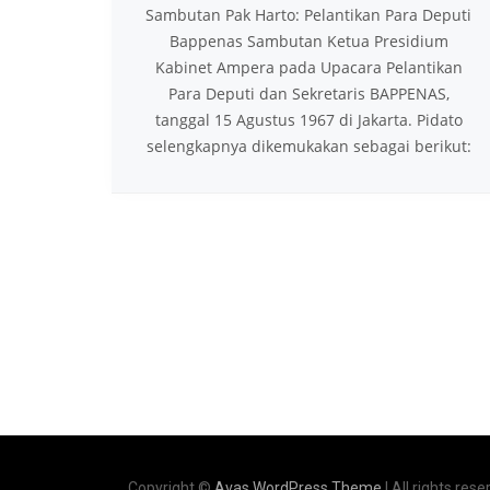
Sambutan Pak Harto: Pelantikan Para Deputi
Bappenas Sambutan Ketua Presidium
Kabinet Ampera pada Upacara Pelantikan
Para Deputi dan Sekretaris BAPPENAS,
tanggal 15 Agustus 1967 di Jakarta. Pidato
selengkapnya dikemukakan sebagai berikut:
Copyright ©
Avas WordPress Theme
| All rights rese