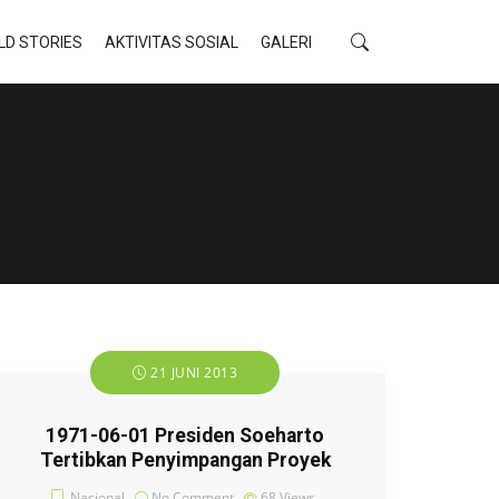
LD STORIES
AKTIVITAS SOSIAL
GALERI
21 JUNI 2013
1971-06-01 Presiden Soeharto
Tertibkan Penyimpangan Proyek
Nasional
No Comment
68
Views