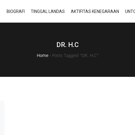
BIOGRAFI
TINGGAL LANDAS
AKTIFITAS KENEGARAAN
UNTO
DR. H.C
Home
›
Posts Tagged "DR. H.C"