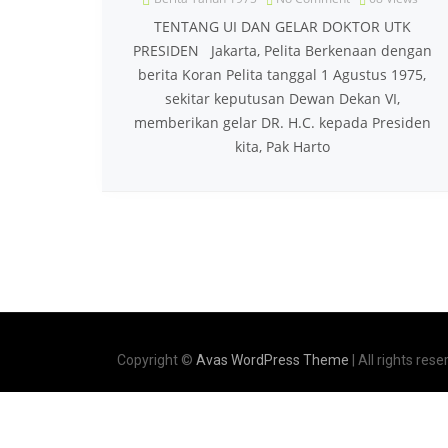
TENTANG UI DAN GELAR DOKTOR UTK
PRESIDEN Jakarta, Pelita Berkenaan dengan
berita Koran Pelita tanggal 1 Agustus 1975,
sekitar keputusan Dewan Dekan VI,
memberikan gelar DR. H.C. kepada Presiden
kita, Pak Harto
Copyright ©
Avas WordPress Theme
| All rights rese