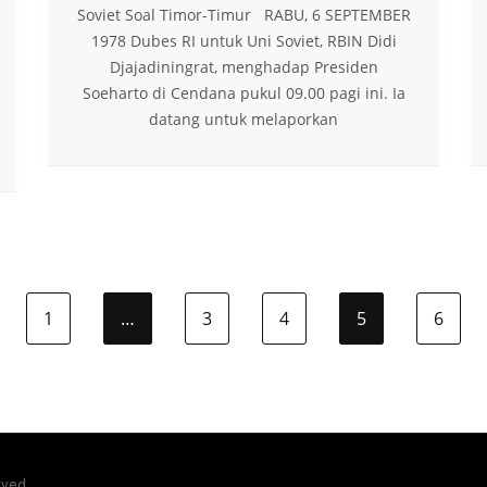
Soviet Soal Timor-Timur RABU, 6 SEPTEMBER
1978 Dubes RI untuk Uni Soviet, RBIN Didi
Djajadiningrat, menghadap Presiden
Soeharto di Cendana pukul 09.00 pagi ini. Ia
datang untuk melaporkan
1
…
3
4
5
6
Previous page
rved.