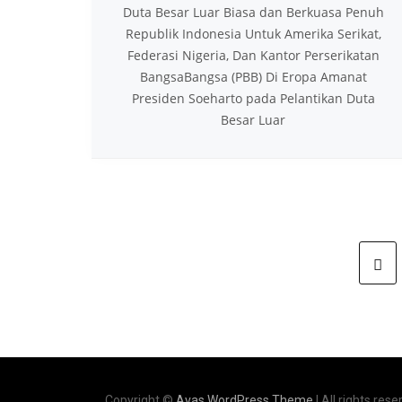
Duta Besar Luar Biasa dan Berkuasa Penuh
Republik Indonesia Untuk Amerika Serikat,
Federasi Nigeria, Dan Kantor Perserikatan
Bangsa­Bangsa (PBB) Di Eropa Amanat
Presiden Soeharto pada Pelantikan Duta
Besar Luar
Copyright ©
Avas WordPress Theme
| All rights rese