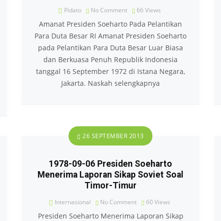
Pidato
No Comment
66
Views
Amanat Presiden Soeharto Pada Pelantikan
Para Duta Besar RI Amanat Presiden Soeharto
pada Pelantikan Para Duta Besar Luar Biasa
dan Berkuasa Penuh Republik Indonesia
tanggal 16 September 1972 di Istana Negara,
Jakarta. Naskah selengkapnya
26 SEPTEMBER 2013
1978-09-06 Presiden Soeharto
Menerima Laporan Sikap Soviet Soal
Timor-Timur
Internasional
No Comment
60
Views
Presiden Soeharto Menerima Laporan Sikap