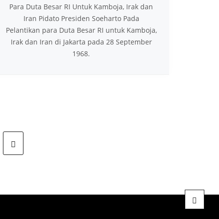
Para Duta Besar RI Untuk Kamboja, Irak dan
Iran Pidato Presiden Soeharto Pada
Pelantikan para Duta Besar RI untuk Kamboja,
Irak dan Iran di Jakarta pada 28 September
1968.
Next page