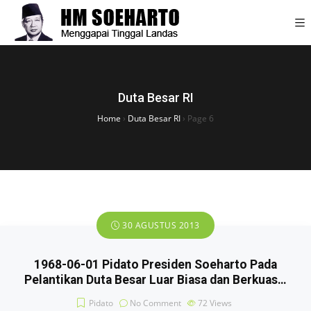
Duta Besar RI
Home
›
Duta Besar RI
›
Page 6
30 AGUSTUS 2013
1968-06-01 Pidato Presiden Soeharto Pada
Pelantikan Duta Besar Luar Biasa dan Berkuas…
Pidato
No Comment
72
Views