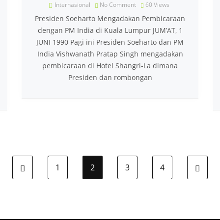
Internasional
No Comment
60
Views
Presiden Soeharto Mengadakan Pembicaraan
dengan PM India di Kuala Lumpur JUM’AT, 1
JUNI 1990 Pagi ini Presiden Soeharto dan PM
India Vishwanath Pratap Singh mengadakan
pembicaraan di Hotel Shangri-La dimana
Presiden dan rombongan
1
2
3
4
Previous page
Ne