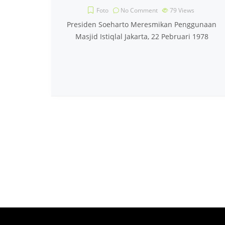
Foto
No Comment
79
Views
Presiden Soeharto Meresmikan Penggunaan
Masjid Istiqlal Jakarta, 22 Pebruari 1978