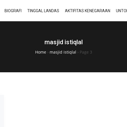
BIOGRAFI
TINGGAL LANDAS
AKTIFITAS KENEGARAAN
UNTO
masjid istiqlal
Home
›
masjid istiqlal
›
Page 3