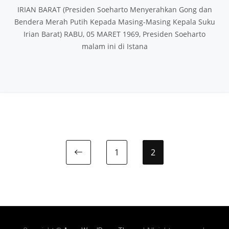
IRIAN BARAT (Presiden Soeharto Menyerahkan Gong dan
Bendera Merah Putih Kepada Masing-Masing Kepala Suku
Irian Barat) RABU, 05 MARET 1969, Presiden Soeharto
malam ini di Istana
1
2
Previous page