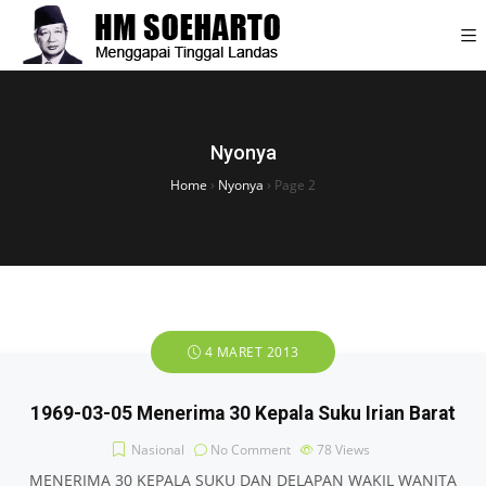
Nyonya
Home
›
Nyonya
›
Page 2
4 MARET 2013
1969-03-05 Menerima 30 Kepala Suku Irian Barat
Nasional
No Comment
78
Views
MENERIMA 30 KEPALA SUKU DAN DELAPAN WAKIL WANITA