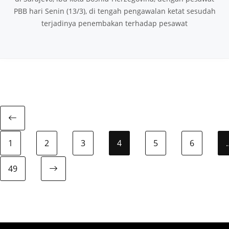
PBB hari Senin (13/3), di tengah pengawalan ketat sesudah
terjadinya penembakan terhadap pesawat
Previous page
1
2
3
4
5
6
49
Next page