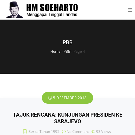
PBB
Home
›
PBB
›
Page 4
5 DESEMBER 2018
TAJUK RENCANA: KUNJUNGAN PRESIDEN KE
SARAJEVO
Berita Tahun 1995
No Comment
93
Views