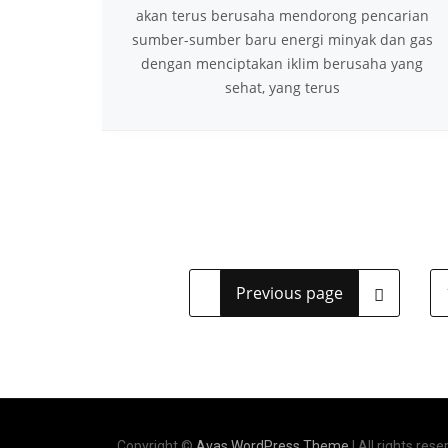
akan terus berusaha mendorong pencarian
sumber-sumber baru energi minyak dan gas
dengan menciptakan iklim berusaha yang
sehat, yang terus
Previous page
Copyright ©
Avas WordPress Theme
| All rights rese