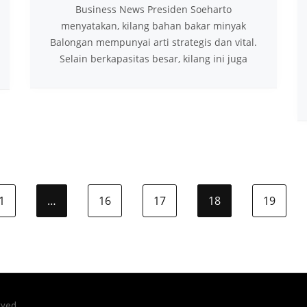
Business News Presiden Soeharto
menyatakan, kilang bahan bakar minyak
Balongan mempunyai arti strategis dan vital.
Selain berkapasitas besar, kilang ini juga
1
…
16
17
18
19
rved.