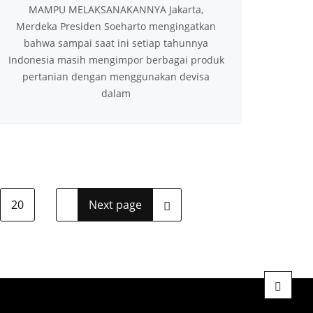
MAMPU MELAKSANAKANNYA Jakarta,
Merdeka Presiden Soeharto mengingatkan
bahwa sampai saat ini setiap tahunnya
Indonesia masih mengimpor berbagai produk
pertanian dengan menggunakan devisa
dalam
20
Next page