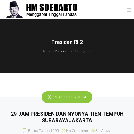
Presiden RI 2
Home
›
Presiden RI 2
›
Page 20
21 AGUSTUS 2019
29 JAM PRESIDEN DAN NYONYA TIEN TEMPUH
SURABAYA­JAKARTA
Berita Tahun 1995
No Comment
84
Views