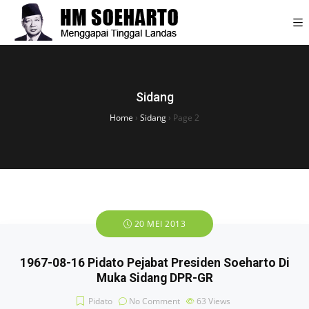
Sidang
Home
›
Sidang
›
Page 2
20 MEI 2013
1967-08-16 Pidato Pejabat Presiden Soeharto Di
Muka Sidang DPR-GR
Pidato
No Comment
63
Views