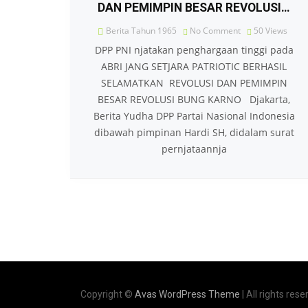
DAN PEMIMPIN BESAR REVOLUSI…
Berita Tahun 1965
No Comment
50
Views
DPP PNI njatakan penghargaan tinggi pada
ABRI JANG SETJARA PATRIOTIC BERHASIL
SELAMATKAN REVOLUSI DAN PEMIMPIN
BESAR REVOLUSI BUNG KARNO Djakarta,
Berita Yudha DPP Partai Nasional Indonesia
dibawah pimpinan Hardi SH, didalam surat
pernjataannja
Copyright ©
Avas WordPress Theme
| All rights rese