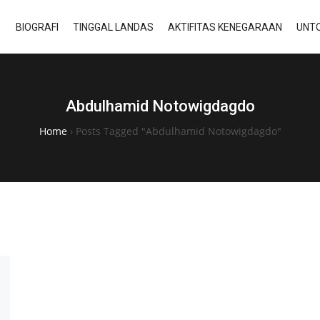
BIOGRAFI
TINGGAL LANDAS
AKTIFITAS KENEGARAAN
UNTO
Abdulhamid Notowigdagdo
Home
›
Posts Tagged "Abdulhamid Notowigdagdo"