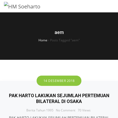
aem
Home
›
Posts Tagged "aem"
14 DESEMBER 2018
PAK HARTO LAKUKAN SEJUMLAH PERTEMUAN
BILATERAL DI OSAKA
Berita Tahun 1995
No Comment
70
Views
PAK HARTO LAKUKAN SEJUMLAH PERTEMUAN BILATERAL