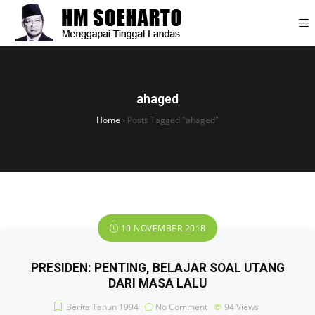
ahaged
Home
›
Posts Tagged "ahaged"
10 NOVEMBER 2018
PRESIDEN: PENTING, BELAJAR SOAL UTANG
DARI MASA LALU
Berita Tahun 1994
No Comment
94
Views