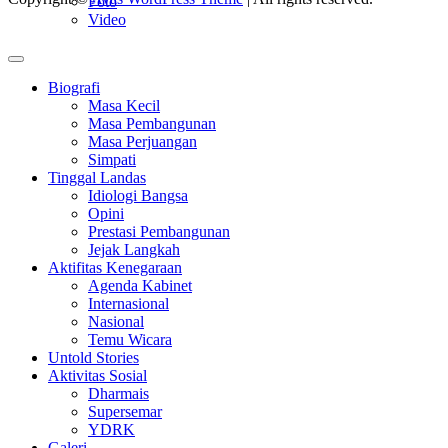
Foto
Video
Biografi
Masa Kecil
Masa Pembangunan
Masa Perjuangan
Simpati
Tinggal Landas
Idiologi Bangsa
Opini
Prestasi Pembangunan
Jejak Langkah
Aktifitas Kenegaraan
Agenda Kabinet
Internasional
Nasional
Temu Wicara
Untold Stories
Aktivitas Sosial
Dharmais
Supersemar
YDRK
Galeri