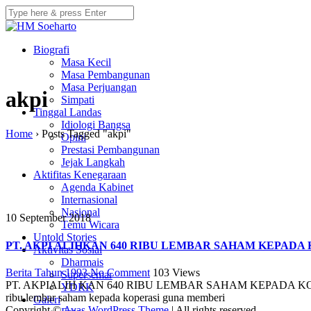
Biografi
Masa Kecil
Masa Pembangunan
Masa Perjuangan
akpi
Simpati
Tinggal Landas
Idiologi Bangsa
Home
›
Posts Tagged "akpi"
Opini
Prestasi Pembangunan
Jejak Langkah
Aktifitas Kenegaraan
Agenda Kabinet
Internasional
Nasional
10 September 2018
Temu Wicara
Untold Stories
PT. AKPI ALIHKAN 640 RIBU LEMBAR SAHAM KEPADA
Aktivitas Sosial
Dharmais
Berita Tahun 1993
No Comment
103
Views
Supersemar
PT. AKPIALIH KAN 640 RIBU LEMBAR SAHAM KEPADA KOPERASI Ja
YDRK
ribu lembar saham kepada koperasi guna memberi
Galeri
Copyright ©
Avas WordPress Theme
| All rights reserved.