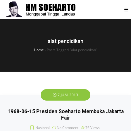
alat pendidikan
Home
›
Posts Tagged "alat pendidikan"
7 JUNI 2013
1968-06-15 Presiden Soeharto Membuka Jakarta
Fair
Nasional
No Comment
76
Views