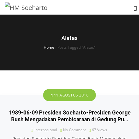
Alatas
Home
›
Posts Tagged "Alatas"
11 AGUSTUS 2016
1989-06-09 Presiden Soeharto-Presiden George
Bush Mengadakan Pembicaraan di Gedung Pu…
Internasional
No Comment
67
Views
Presiden Soeharto-Presiden George Bush Mengadakan