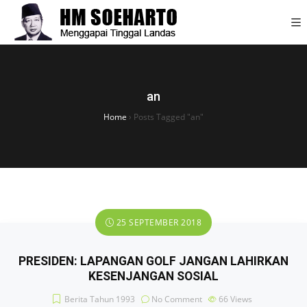
an
Home
›
Posts Tagged "an"
25 SEPTEMBER 2018
PRESIDEN: LAPANGAN GOLF JANGAN LAHIRKAN
KESENJANGAN SOSIAL
Berita Tahun 1993
No Comment
66
Views