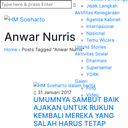
Jejak Langkah
Aktifitas Kenegaraan
Agenda Kabinet
Internasional
Anwar Nurris
Nasional
Temu Wicara
Untold Stories
Home
›
Posts Tagged "Anwar Nurris"
Aktivitas Sosial
Dharmais
Supersemar
YDRK
Galeri
Foto
31 Januari 2017
Video
UMUMNYA SAMBUT BAIK
AJAKAN UNTUK RUKUN
KEMBALI MEREKA YANG
SALAH HARUS TETAP