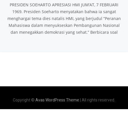
PRESIDEN SOEHARTO APRESIASI HMI JUM’AT, 7 FEBRUARI
1969. Presiden Soeharto menyatakan bahwa ia sangat
menghargai tema dies natalis HMI, yang berjudul “Peranan
Mahasiswa dalam menyukseskan Pembangunan Nasional
dan menegakkan demokrasi yang sehat.” Berbicara soal
Copyright ©
Avas WordPress Theme
| All rights reserved.