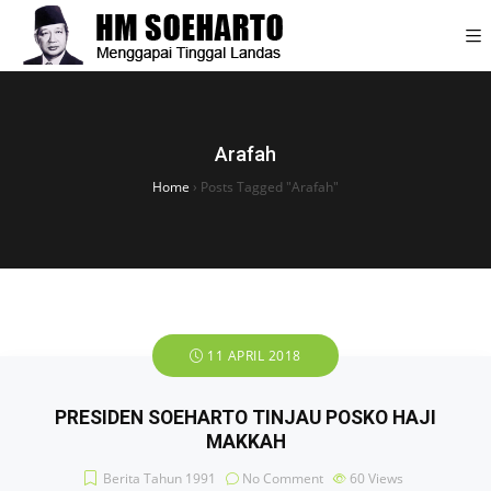
Arafah
Home
›
Posts Tagged "Arafah"
11 APRIL 2018
PRESIDEN SOEHARTO TINJAU POSKO HAJI
MAKKAH
Berita Tahun 1991
No Comment
60
Views