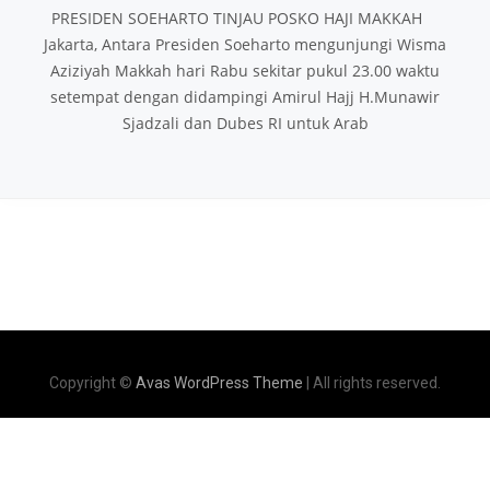
PRESIDEN SOEHARTO TINJAU POSKO HAJI MAKKAH
Jakarta, Antara Presiden Soeharto mengunjungi Wisma
Aziziyah Makkah hari Rabu sekitar pukul 23.00 waktu
setempat dengan didampingi Amirul Hajj H.Munawir
Sjadzali dan Dubes RI untuk Arab
Copyright ©
Avas WordPress Theme
| All rights reserved.