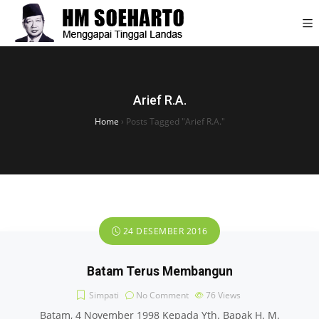
Arief R.A.
Home
›
Posts Tagged "Arief R.A."
24 DESEMBER 2016
Batam Terus Membangun
Simpati
No Comment
76
Views
Batam, 4 November 1998 Kepada Yth. Bapak H. M.