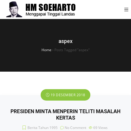
aspex
Home
›
Posts Tagged "aspex"
19 DESEMBER 2018
PRESIDEN MINTA MENPERIN TELITI MASALAH
KERTAS
Berita Tahun 1995
No Comment
69
Views