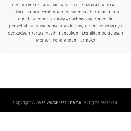
PRESIDEN MINTA MENPERIN TELITI MASALAH KERTAS
Jakarta, Suara Pembaruan Presiden Soeharto meminta
kepada Menperin Tunky Ariwibowo agar meneliti
penyebab sulitnya penyaluran kertas, karena sebenarnya
pengadaan kertas masih mencukupi. Demikian penjelasan
Menteri Penerangan Harmoko
Copyright ©
Avas WordPress Theme
| All rights reserved.