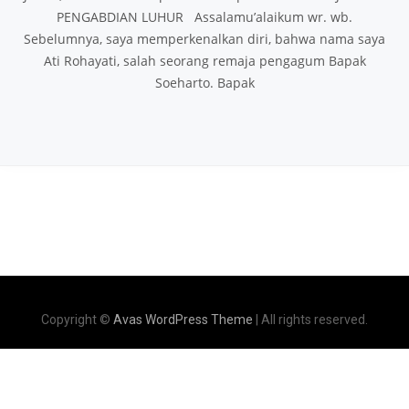
PENGABDIAN LUHUR Assalamu’alaikum wr. wb.
Sebelumnya, saya memperkenalkan diri, bahwa nama saya
Ati Rohayati, salah seorang remaja pengagum Bapak
Soeharto. Bapak
Copyright ©
Avas WordPress Theme
| All rights reserved.