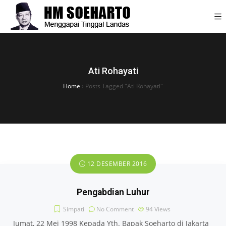
Ati Rohayati
Home
›
Posts Tagged "Ati Rohayati"
12 DESEMBER 2016
Pengabdian Luhur
Simpati
No Comment
94
Views
Jumat, 22 Mei 1998 Kepada Yth. Bapak Soeharto di Jakarta