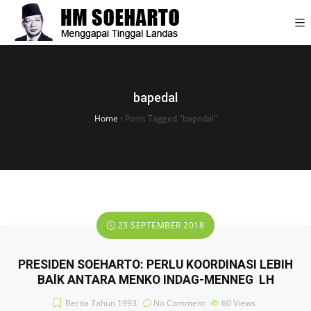
bapedal
Home
›
Posts Tagged "bapedal"
23 SEPTEMBER 2018
PRESIDEN SOEHARTO: PERLU KOORDINASI LEBIH
BAlK ANTARA MENKO INDAG-MENNEG LH
Berita Tahun 1993
No Comment
60
Views