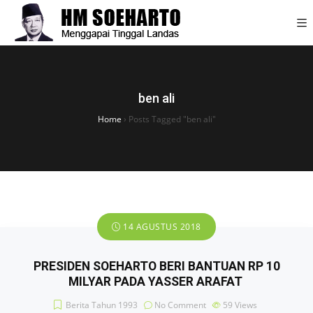
ben ali
Home
›
Posts Tagged "ben ali"
14 AGUSTUS 2018
PRESIDEN SOEHARTO BERI BANTUAN RP 10
MILYAR PADA YASSER ARAFAT
Berita Tahun 1993
No Comment
59
Views