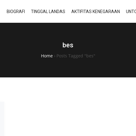
BIOGRAFI
TINGGAL LANDAS
AKTIFITAS KENEGARAAN
UNTO
bes
Home
›
Posts Tagged "bes"