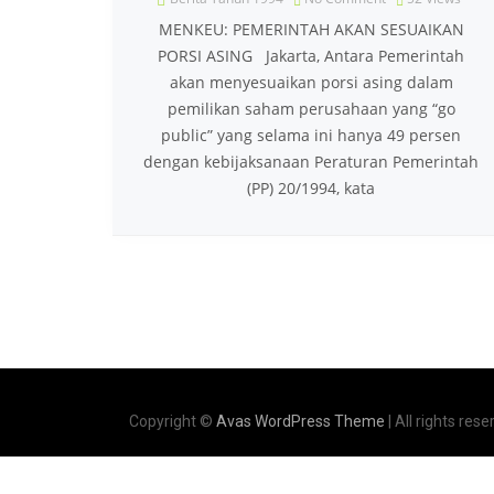
MENKEU: PEMERINTAH AKAN SESUAIKAN
PORSI ASING Jakarta, Antara Pemerintah
akan menyesuaikan porsi asing dalam
pemilikan saham perusahaan yang “go
public” yang selama ini hanya 49 persen
dengan kebijaksanaan Peraturan Pemerintah
(PP) 20/1994, kata
Copyright ©
Avas WordPress Theme
| All rights rese