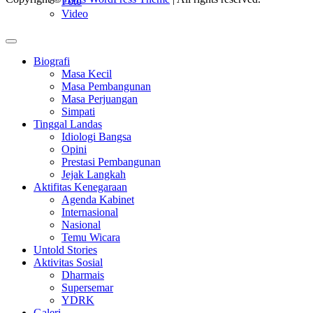
Foto
Video
Biografi
Masa Kecil
Masa Pembangunan
Masa Perjuangan
Simpati
Tinggal Landas
Idiologi Bangsa
Opini
Prestasi Pembangunan
Jejak Langkah
Aktifitas Kenegaraan
Agenda Kabinet
Internasional
Nasional
Temu Wicara
Untold Stories
Aktivitas Sosial
Dharmais
Supersemar
YDRK
Galeri