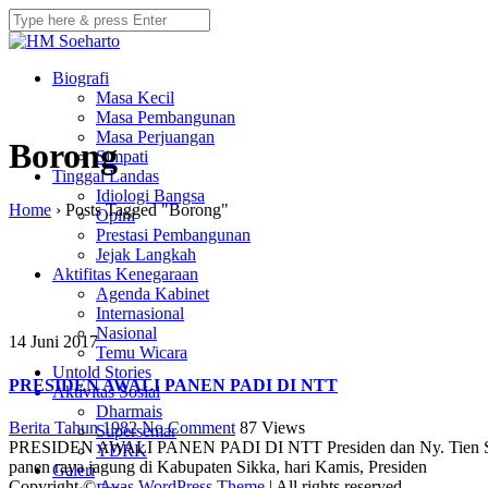
Biografi
Masa Kecil
Masa Pembangunan
Masa Perjuangan
Borong
Simpati
Tinggal Landas
Idiologi Bangsa
Home
›
Posts Tagged "Borong"
Opini
Prestasi Pembangunan
Jejak Langkah
Aktifitas Kenegaraan
Agenda Kabinet
Internasional
Nasional
14 Juni 2017
Temu Wicara
Untold Stories
PRESIDEN AWALI PANEN PADI DI NTT
Aktivitas Sosial
Dharmais
Berita Tahun 1982
No Comment
87
Views
Supersemar
PRESIDEN AWALI PANEN PADI DI NTT Presiden dan Ny. Tien Soeh
YDRK
panen raya jagung di Kabupaten Sikka, hari Kamis, Presiden
Galeri
Copyright ©
Avas WordPress Theme
| All rights reserved.