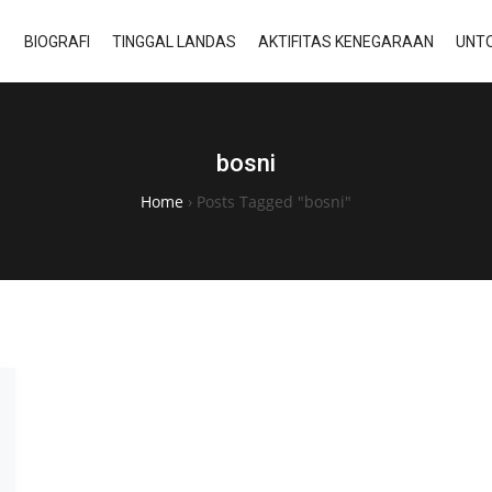
BIOGRAFI
TINGGAL LANDAS
AKTIFITAS KENEGARAAN
UNTO
bosni
Home
›
Posts Tagged "bosni"