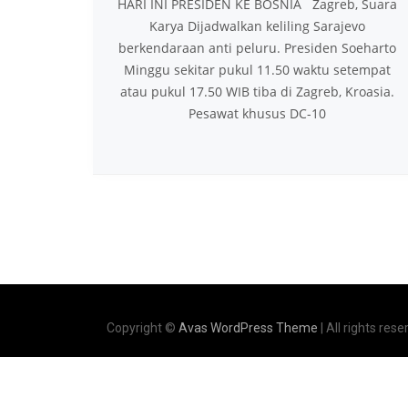
HARI INI PRESIDEN KE BOSNIA Zagreb, Suara
Karya Dijadwalkan keliling Sarajevo
berkendaraan anti peluru. Presiden Soeharto
Minggu sekitar pukul 11.50 waktu setempat
atau pukul 17.50 WIB tiba di Zagreb, Kroasia.
Pesawat khusus DC-10
Copyright ©
Avas WordPress Theme
| All rights rese