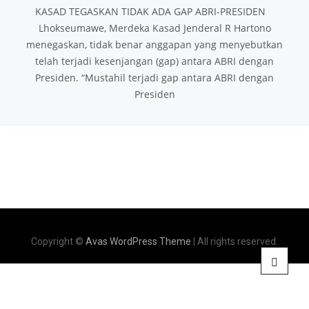
KASAD TEGASKAN TIDAK ADA GAP ABRI-PRESIDEN
Lhokseumawe, Merdeka Kasad Jenderal R Hartono
menegaskan, tidak benar anggapan yang menyebutkan
telah terjadi kesenjangan (gap) antara ABRI dengan
Presiden. “Mustahil terjadi gap antara ABRI dengan
Presiden
Copyright ©
Avas WordPress Theme
| All rights reserved.