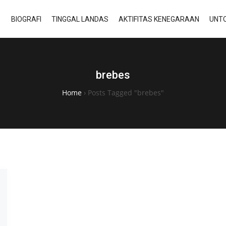
BIOGRAFI
TINGGAL LANDAS
AKTIFITAS KENEGARAAN
UNTO
brebes
Home
›
Posts Tagged "brebes"