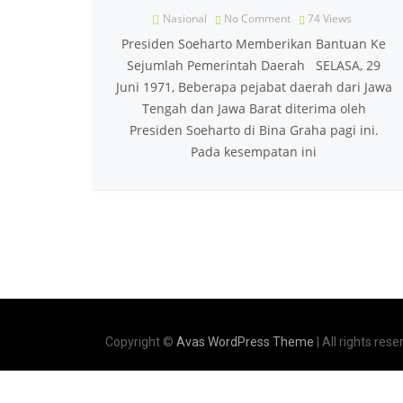
Nasional
No Comment
74
Views
Presiden Soeharto Memberikan Bantuan Ke
Sejumlah Pemerintah Daerah SELASA, 29
Juni 1971, Beberapa pejabat daerah dari Jawa
Tengah dan Jawa Barat diterima oleh
Presiden Soeharto di Bina Graha pagi ini.
Pada kesempatan ini
Copyright ©
Avas WordPress Theme
| All rights rese