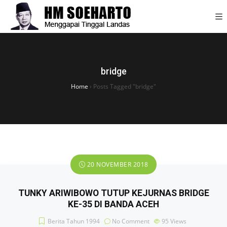
bridge
Home
›
Posts Tagged "bridge"
20 NOVEMBER 2018
TUNKY ARIWIBOWO TUTUP KEJURNAS BRIDGE
KE-35 DI BANDA ACEH
Berita Tahun 1994
No Comment
95
Views