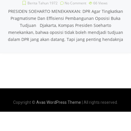
Berita Tahun 1972
No Comment
66
Views
PRESIDEN SOEHARTO MENEKANKAN: DPR Agar Tingkatkan
Pragmatisme Dan Effisiensi Pembangunan Oposisi Buka
Tudjuan Djakarta, Kompas Presiden Soeharto
menekankan, bahwa oposisi tidak boleh mendjadi tudjuan
dalam DPR jang akan datang. Tapi jang penting hendaknja
Copyright ©
Avas WordPress Theme
| All rights reserved.