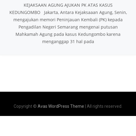
KEJAKSAAN AGUNG AJUKAN PK ATAS KASUS
KEDUNGOMBO Jakarta, Antara Kejaksaaan Agung, Senin,
mengajukan memori Peninjauan Kembali (PK) kepada
Pengadilan Negeri Semarang mengenai putusan
Mahkamah Agung pada kasus Kedungombo karena
menganggap 31 hal pada
Copyright ©
Avas WordPress Theme
| All rights reserved.