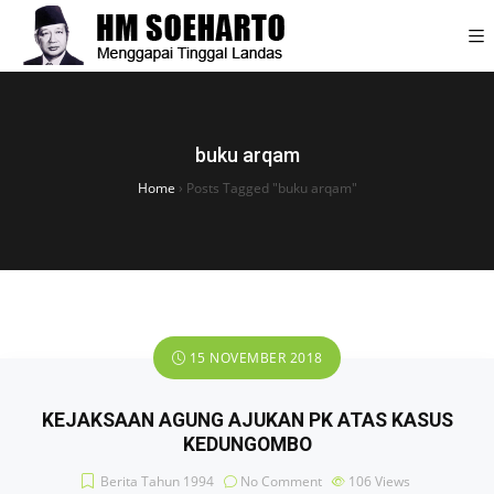
buku arqam
Home
›
Posts Tagged "buku arqam"
15 NOVEMBER 2018
KEJAKSAAN AGUNG AJUKAN PK ATAS KASUS
KEDUNGOMBO
Berita Tahun 1994
No Comment
106
Views