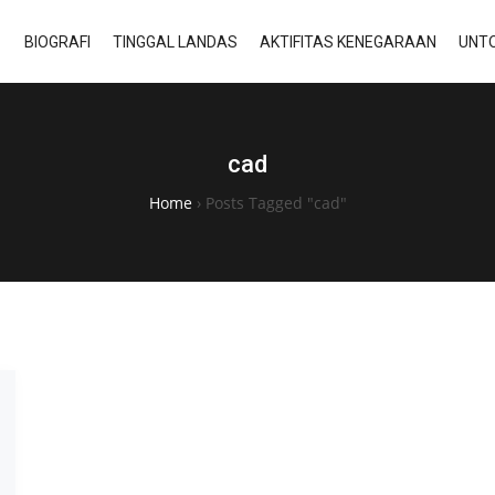
BIOGRAFI
TINGGAL LANDAS
AKTIFITAS KENEGARAAN
UNTO
cad
Home
›
Posts Tagged "cad"