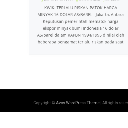
KWIK: TERLALU RISKAN PATOK HARGA
MINYAK 16 DOLAR AS/BAREL Jakarta, Antara
Keputusan pemerintah mematok harga
ekspor minyak bumi Indonesia 16 dolar
AS/barel dalam RAPBN 1994/1995 dinilai oleh
beberapa pengamat terlalu riskan pada saat
Copyright ©
Avas WordPress Theme
| All rights rese