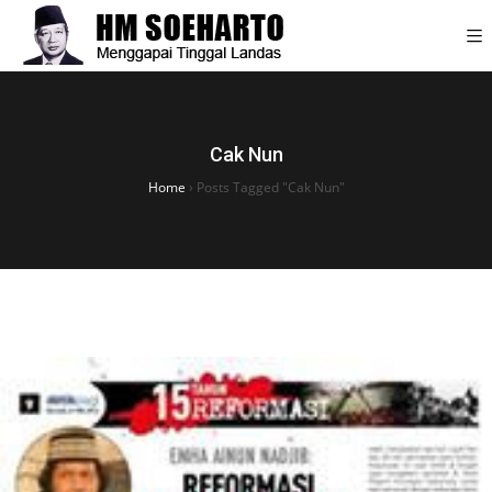
Cak Nun
Home
›
Posts Tagged "Cak Nun"