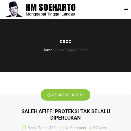
capc
Home
›
Posts Tagged "capc"
27 OKTOBER 2018
SALEH AFIFF: PROTEKSI TAK SELALU
DIPERLUKAN
Berita Tahun 1994
No Comment
59
Views