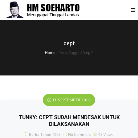
cept
Home
›
Posts Tagged "cept"
11 SEPTEMBER 2018
TUNKY: CEPT SUDAH MENDESAK UNTUK
DILAKSANAKAN
Berita Tahun 1993
No Comment
48
Views