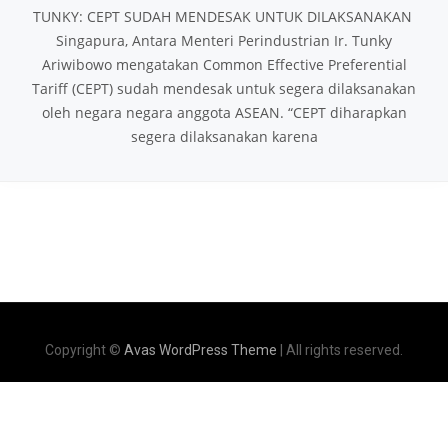
TUNKY: CEPT SUDAH MENDESAK UNTUK DILAKSANAKAN
Singapura, Antara Menteri Perindustrian Ir. Tunky
Ariwibowo mengatakan Common Effective Preferential
Tariff (CEPT) sudah mendesak untuk segera dilaksanakan
oleh negara­ negara anggota ASEAN. “CEPT diharapkan
segera dilaksanakan karena
Copyright ©
Avas WordPress Theme
| All rights reserved.