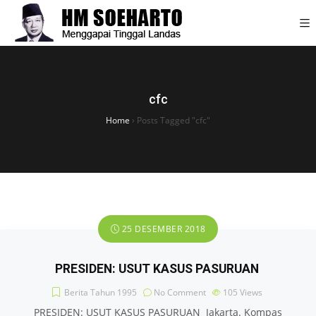
cfc
Home
›
Posts Tagged "cfc"
25 DESEMBER 2018
PRESIDEN: USUT KASUS PASURUAN
Berita Tahun 1995
No Comment
105
Views
PRESIDEN: USUT KASUS PASURUAN Jakarta. Kompas