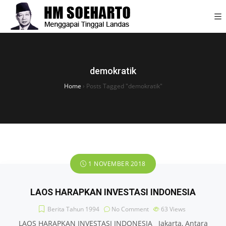
demokratik
Home
›
Posts Tagged "demokratik"
1 NOVEMBER 2018
LAOS HARAPKAN INVESTASI INDONESIA
Berita Tahun 1994
No Comment
63
Views
LAOS HARAPKAN INVESTASI INDONESIA Jakarta, Antara