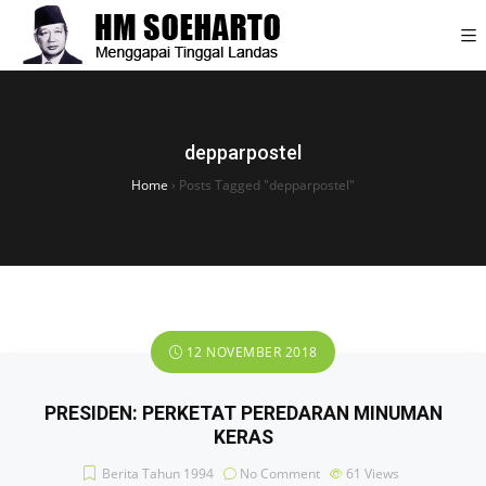
depparpostel
Home
›
Posts Tagged "depparpostel"
12 NOVEMBER 2018
PRESIDEN: PERKETAT PEREDARAN MINUMAN
KERAS
Berita Tahun 1994
No Comment
61
Views