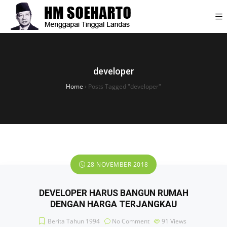
developer
Home
›
Posts Tagged "developer"
28 NOVEMBER 2018
DEVELOPER HARUS BANGUN RUMAH
DENGAN HARGA TERJANGKAU
Berita Tahun 1994
No Comment
91
Views