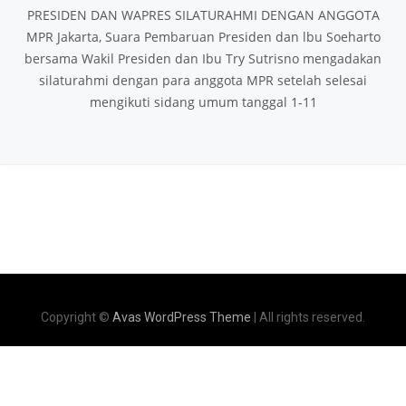
PRESIDEN DAN WAPRES SILATURAHMI DENGAN ANGGOTA
MPR Jakarta, Suara Pembaruan Presiden dan lbu Soeharto
bersama Wakil Presiden dan Ibu Try Sutrisno mengadakan
silaturahmi dengan para anggota MPR setelah selesai
mengikuti sidang umum tanggal 1-11
Copyright ©
Avas WordPress Theme
| All rights reserved.