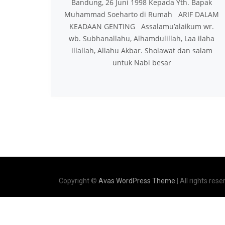
Bandung, 26 Juni 1998 Kepada Yth. Bapak
Muhammad Soeharto di Rumah ARIF DALAM
KEADAAN GENTING Assalamu’alaikum wr.
wb. Subhanallahu, Alhamdulillah, Laa ilaha
illallah, Allahu Akbar. Sholawat dan salam
untuk Nabi besar
Copyright ©
Avas WordPress Theme
| All rights rese