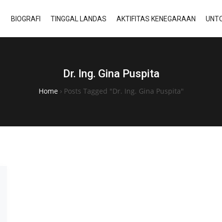
BIOGRAFI
TINGGAL LANDAS
AKTIFITAS KENEGARAAN
UNTO
Dr. Ing. Gina Puspita
Home
›
Posts Tagged "Dr. Ing. Gina Puspita"