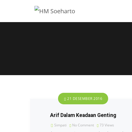
21 DESEMBER 2016
Arif Dalam Keadaan Genting
Simpati
No Comment
73
Views