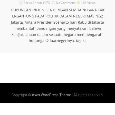
Berita Tahun 1973
No Comment
106
Views
HUBUNGAN INDONESIA DENGAN SEMUA NEGARA TAK
TERGANTUNG PADA POLITIK DALAM NEGERI MASING2
Jakarta, Antara Presiden Soeharto hari Rabu di Jakarta
membantah pandangan yang menyatakan, bahwa
kebijaksanaan dalam sesuatu negara mempengaruhi
hubungan2 luarnegerinya. Ketika
Copyright ©
Avas WordPress Theme
| All rights reserved.