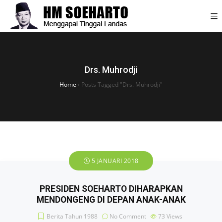
Drs. Muhrodji
Home
›
Posts Tagged "Drs. Muhrodji"
5 JANUARI 2018
PRESIDEN SOEHARTO DIHARAPKAN
MENDONGENG DI DEPAN ANAK-ANAK
Berita Tahun 1988
No Comment
73
Views