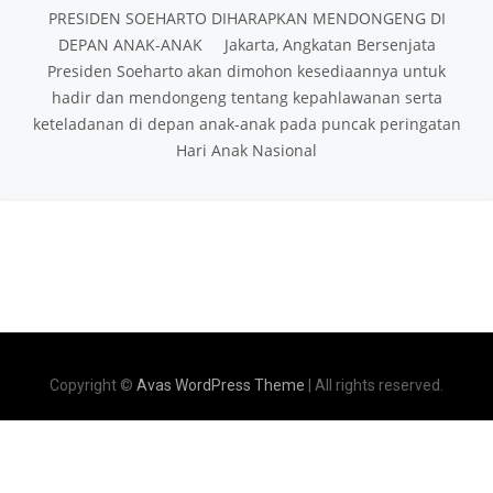
PRESIDEN SOEHARTO DIHARAPKAN MENDONGENG DI
DEPAN ANAK-ANAK Jakarta, Angkatan Bersenjata
Presiden Soeharto akan dimohon kesediaannya untuk
hadir dan mendongeng tentang kepahlawanan serta
keteladanan di depan anak-anak pada puncak peringatan
Hari Anak Nasional
Copyright ©
Avas WordPress Theme
| All rights reserved.